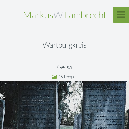
Markus
W.
Lambrecht
Wartburgkreis
Geisa
15