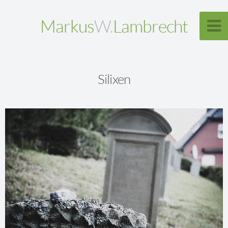
Markus
W.
Lambrecht
Silixen