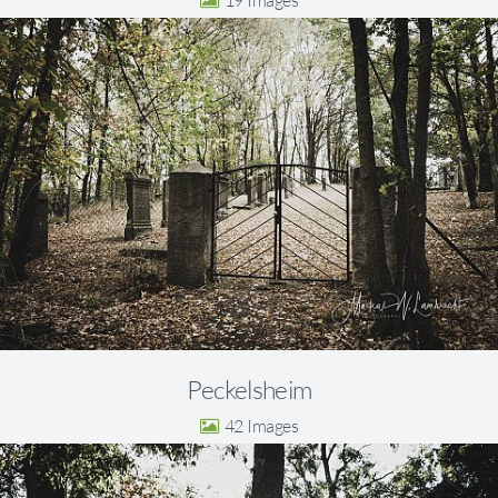
19
Peckelsheim
42