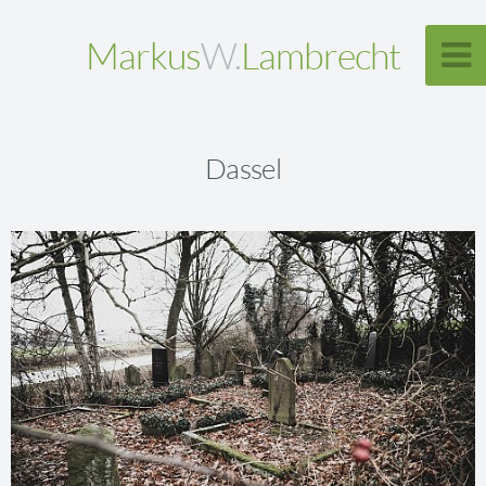
Markus
W.
Lambrecht
Dassel