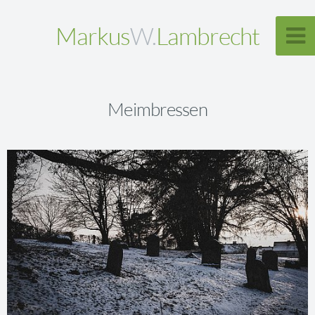
Markus
W.
Lambrecht
Meimbressen