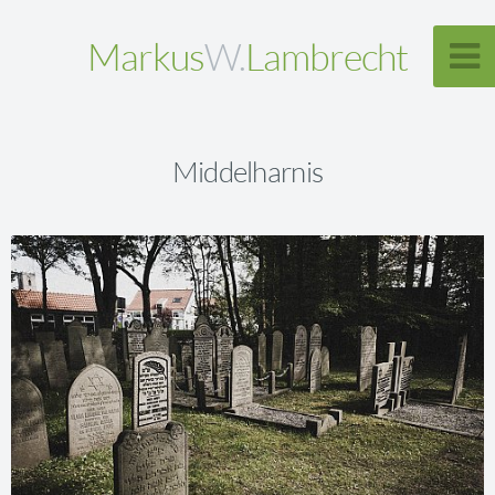
Markus
W.
Lambrecht
Middelharnis